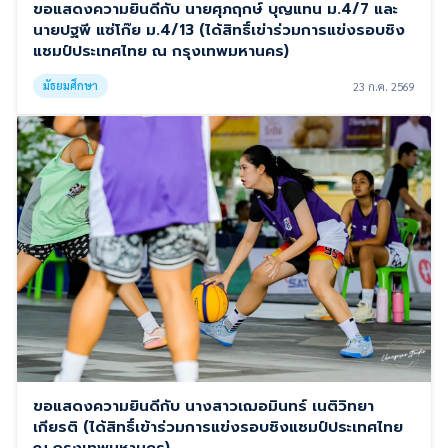
ขอแสดงความยินดีกับ นายศุภฤกษ์ บุญแทน ม.4/7 และ
นายปฐพี แซ่โก๊ย ม.4/13 (ได้สิทธิ์เข่าร่วมการแข่งรอบชิง
แชมป์ประเทศไทย ณ กรุงเทพมหานคร)
มัธยมศึกษา
23 ก.ค. 2569
ขอแสดงความยินดีกับ นางสาวเฌอมินทร์ เนติวิทยา
เกียรติ (ได้สิทธิ์เข้าร่วมการแข่งรอบชิงแชมป์ประเทศไทย
ณ กรุงเทพมหานคร)