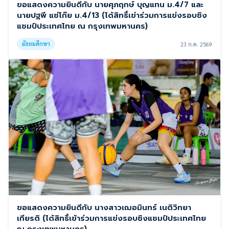
ขอแสดงความยินดีกับ นายศุภฤกษ์ บุญแทน ม.4/7 และ
นายปฐพี แซ่โก๊ย ม.4/13 (ได้สิทธิ์เข่าร่วมการแข่งรอบชิง
แชมป์ประเทศไทย ณ กรุงเทพมหานคร)
มัธยมศึกษา
23 ก.ค. 2569
ขอแสดงความยินดีกับ นางสาวเฌอมินทร์ เนติวิทยา
เกียรติ (ได้สิทธิ์เข้าร่วมการแข่งรอบชิงแชมป์ประเทศไทย
ณ กรุงเทพมหานคร)